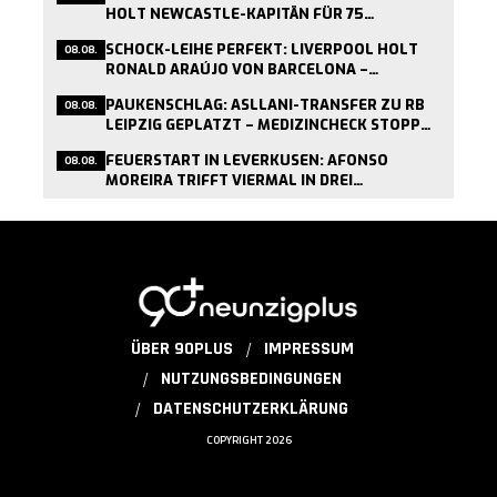
HOLT NEWCASTLE-KAPITÄN FÜR 75
MILLIONEN PFUND
SCHOCK-LEIHE PERFEKT: LIVERPOOL HOLT
08.08.
RONALD ARAÚJO VON BARCELONA –
MEDIZINCHECK HEUTE
PAUKENSCHLAG: ASLLANI-TRANSFER ZU RB
08.08.
LEIPZIG GEPLATZT – MEDIZINCHECK STOPPT
WECHSEL
FEUERSTART IN LEVERKUSEN: AFONSO
08.08.
MOREIRA TRIFFT VIERMAL IN DREI
TESTSPIELEN
ÜBER 90PLUS
IMPRESSUM
NUTZUNGSBEDINGUNGEN
DATENSCHUTZERKLÄRUNG
COPYRIGHT 2026