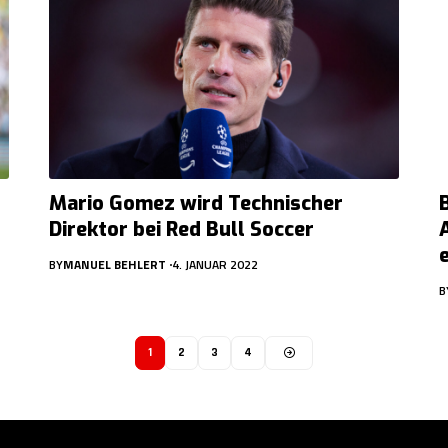
Mario Gomez wird Technischer
Direktor bei Red Bull Soccer
BY
MANUEL BEHLERT
4. JANUAR 2022
B
1
2
3
4