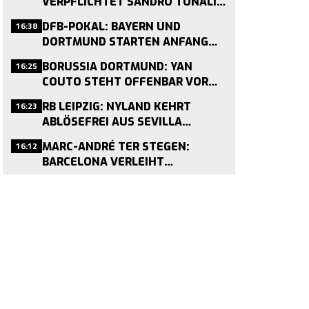
VERPFLICHTET SANDRO TONALI
FÜR 100 MILLIONEN PFUND
16:38
DFB-POKAL: BAYERN UND
DORTMUND STARTEN ANFANG
SEPTEMBER IN DIE SAISON
16:25
BORUSSIA DORTMUND: YAN
COUTO STEHT OFFENBAR VOR
LEIHE NACH COMO
16:23
RB LEIPZIG: NYLAND KEHRT
ABLÖSEFREI AUS SEVILLA
ZURÜCK
16:12
MARC-ANDRÉ TER STEGEN:
BARCELONA VERLEIHT
TORHÜTER AN AJAX AMSTERDAM