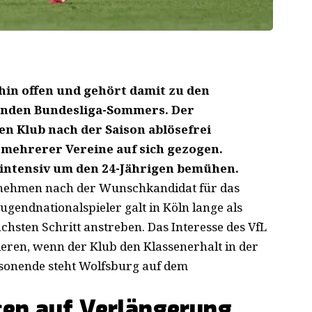
rhin offen und gehört damit zu den
nden Bundesliga-Sommers. Der
den Klub nach der Saison ablösefrei
 mehrerer Vereine auf sich gezogen.
h intensiv um den 24-Jährigen bemühen.
ernehmen nach der Wunschkandidat für das
Jugendnationalspieler galt in Köln lange als
ächsten Schritt anstreben. Das Interesse des VfL
ieren, wenn der Klub den Klassenerhalt in der
aisonende steht Wolfsburg auf dem
cen auf Verlängerung