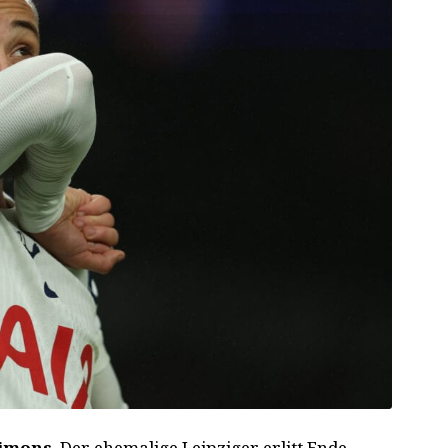
Simons
. Der ehemalige Leipziger erlitt Ende