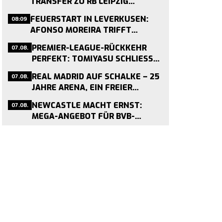
TRANSFER ZU RB LEIPZIG
GEPLATZT – MEDIZINCHECK
08:09
FEUERSTART IN LEVERKUSEN:
STOPPT WECHSEL
AFONSO MOREIRA TRIFFT
VIERMAL IN DREI TESTSPIELEN
07.08.
PREMIER-LEAGUE-RÜCKKEHR
PERFEKT: TOMIYASU SCHLIESST S
ICH CRYSTAL PALACE AN
07.08.
REAL MADRID AUF SCHALKE – 25
JAHRE ARENA, EIN FREIER
TERMIN
07.08.
NEWCASTLE MACHT ERNST:
MEGA-ANGEBOT FÜR BVB-
MITTELFELDMOTOR NMECHA IM
ANFLUG