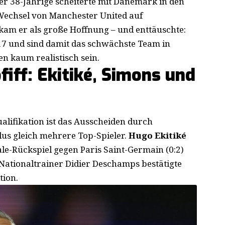
Der 38-Jährige scheiterte mit Dänemark in den
Wechsel von Manchester United auf
am er als große Hoffnung – und enttäuschte:
17 und sind damit das schwächste Team in
n kaum realistisch sein.
iff: Ekitiké, Simons und
alifikation ist das Ausscheiden durch
klus gleich mehrere Top-Spieler.
Hugo Ekitiké
le-Rückspiel gegen Paris Saint-Germain (0:2)
Nationaltrainer Didier Deschamps bestätigte
tion.