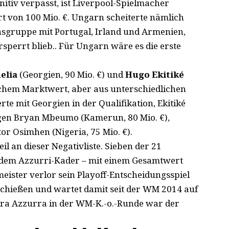
nitiv verpasst, ist Liverpool-Spielmacher
 von 100 Mio. €. Ungarn scheiterte nämlich
onsgruppe mit Portugal, Irland und Armenien,
sperrt blieb.. Für Ungarn wäre es die erste
elia
(Georgien, 90 Mio. €) und
Hugo Ekitiké
ischem Marktwert, aber aus unterschiedlichen
e mit Georgien in der Qualifikation, Ekitiké
olgen Bryan Mbeumo (Kamerun, 80 Mio. €),
ctor Osimhen (Nigeria, 75 Mio. €).
l an dieser Negativliste. Sieben der 21
 dem Azzurri-Kader – mit einem Gesamtwert
eister verlor sein Playoff-Entscheidungsspiel
chießen und wartet damit seit der WM 2014 auf
adra Azzurra in der WM-K.-o.-Runde war der