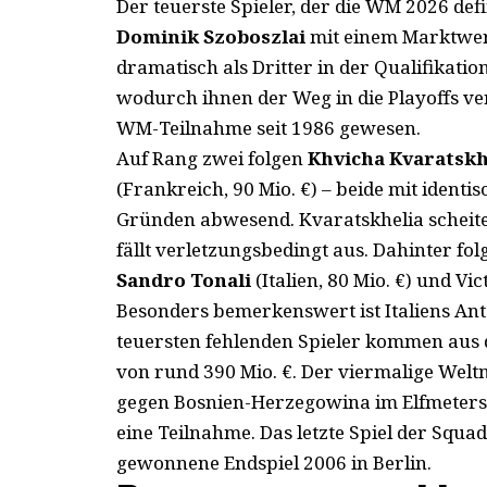
Der teuerste Spieler, der die WM 2026 defi
Dominik Szoboszlai
mit einem Marktwert
dramatisch als Dritter in der Qualifikati
wodurch ihnen der Weg in die Playoffs ver
WM-Teilnahme seit 1986 gewesen.
Auf Rang zwei folgen
Khvicha Kvaratskh
(Frankreich, 90 Mio. €) – beide mit ident
Gründen abwesend. Kvaratskhelia scheitert
fällt verletzungsbedingt aus. Dahinter f
Sandro Tonali
(Italien, 80 Mio. €) und Vi
Besonders bemerkenswert ist Italiens Antei
teuersten fehlenden Spieler kommen aus
von rund 390 Mio. €. Der viermalige Weltm
gegen Bosnien-Herzegowina im Elfmeters
eine Teilnahme. Das letzte Spiel der Squ
gewonnene Endspiel 2006 in Berlin.