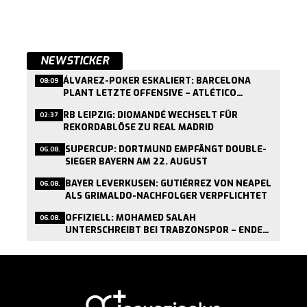
NEWSTICKER
ÁLVAREZ-POKER ESKALIERT: BARCELONA
08:09
PLANT LETZTE OFFENSIVE – ATLÉTICO
VERWEIGERT GESPRÄCHE
RB LEIPZIG: DIOMANDÉ WECHSELT FÜR
02:37
REKORDABLÖSE ZU REAL MADRID
SUPERCUP: DORTMUND EMPFÄNGT DOUBLE-
06.08.
SIEGER BAYERN AM 22. AUGUST
BAYER LEVERKUSEN: GUTIÉRREZ VON NEAPEL
06.08.
ALS GRIMALDO-NACHFOLGER VERPFLICHTET
OFFIZIELL: MOHAMED SALAH
06.08.
UNTERSCHREIBT BEI TRABZONSPOR – ENDE
EINER LIVERPOOL-ÄRA