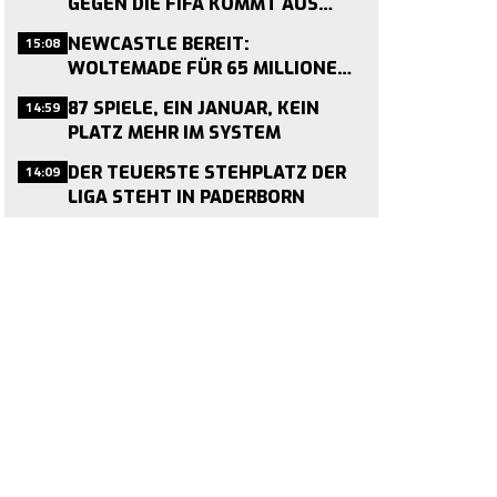
GEGEN DIE FIFA KOMMT AUS
AMMAN
15:08
NEWCASTLE BEREIT:
WOLTEMADE FÜR 65 MILLIONEN
ZU HABEN – BVB, LIVERPOOL UND
14:59
87 SPIELE, EIN JANUAR, KEIN
CO. IM RENNEN
PLATZ MEHR IM SYSTEM
14:09
DER TEUERSTE STEHPLATZ DER
LIGA STEHT IN PADERBORN