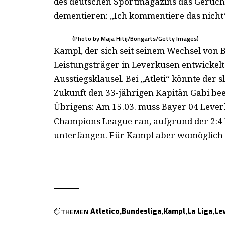
des deutschen Sportmagazins das Gerücht
dementieren: „Ich kommentiere das nicht
(Photo by Maja Hitij/Bongarts/Getty Images)
Kampl, der sich seit seinem Wechsel vo
Leistungsträger in Leverkusen entwickelt 
Ausstiegsklausel. Bei „Atleti“ könnte der
Zukunft den 33-jährigen Kapitän Gabi be
Übrigens: Am 15.03. muss Bayer 04 Leverk
Champions League ran, aufgrund der 2:4 H
unterfangen. Für Kampl aber womöglich 
THEMEN
Atletico
Bundesliga
Kampl
La Liga
Le