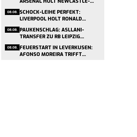
ARSENAL HOLT NEWCASTLE-
KAPITÄN FÜR 75 MILLIONEN
08.08.
SCHOCK-LEIHE PERFEKT:
PFUND
LIVERPOOL HOLT RONALD
ARAÚJO VON BARCELONA –
08.08.
PAUKENSCHLAG: ASLLANI-
MEDIZINCHECK HEUTE
TRANSFER ZU RB LEIPZIG
GEPLATZT – MEDIZINCHECK
08.08.
FEUERSTART IN LEVERKUSEN:
STOPPT WECHSEL
AFONSO MOREIRA TRIFFT
VIERMAL IN DREI TESTSPIELEN