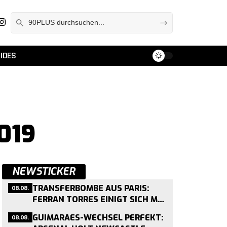
IDES
2019
NEWSTICKER
08.08.
TRANSFERBOMBE AUS PARIS:
FERRAN TORRES EINIGT SICH MIT
PSG – 50-MILLIONEN-DEAL KURZ
08.08.
GUIMARAES-WECHSEL PERFEKT:
VOR ABSCHLUSS