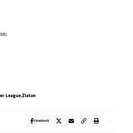
nn;
er League
Zlatan
Facebook