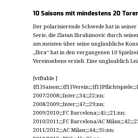
10 Saisons mit mindestens 20 Tore
Der polarisierende Schwede hat in seiner 
Serie, die Zlatan Ibrahimovic durch seinen
am meisten über seine unglaubliche Kons
„Ibra“ hat in den vergangenen 10 Spielzei
Vereinsebene erzielt. Eine unglaublich Le
[vtftable ]
{f1}Saison;;;{f1}Verein;;;{f1}Pflichtspiele;;
2007/2008;;;Inter;;;34;;;22;nn;
2008/2009;;;Inter;;;47;;;29;nn;
2009/2010;;;FC Barcelona;;;45;;;21;nn;
2010/2011;;;FC Barcelona/AC Milan;;;42;;;2
2011/2012;;;AC Milan;;;44;;;35;nn;