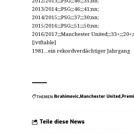
2012/2013;;;PSG;;;46;;;35;nn;
2013/2014;;;PSG;;;46;;;41;nn;
2014/2015;;;PSG;;;37;;;30;nn;
2015/2016;;;PSG;;;51;;;50;nn;
2016/2017;;;Manchester United;;;33+;;;20+;
[/vtftable]
1981…ein rekordverdächtiger Jahrgang
THEMEN
Ibrahimovic
Manchester United
Premi
Teile diese News