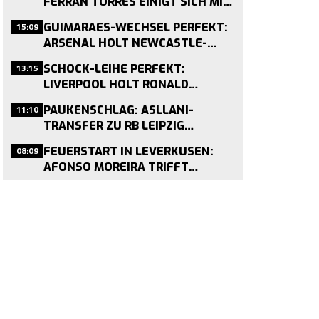
FERRAN TORRES EINIGT SICH MIT
PSG – 50-MILLIONEN-DEAL KURZ
15:09
GUIMARAES-WECHSEL PERFEKT:
VOR ABSCHLUSS
ARSENAL HOLT NEWCASTLE-
KAPITÄN FÜR 75 MILLIONEN
13:15
SCHOCK-LEIHE PERFEKT:
PFUND
LIVERPOOL HOLT RONALD
ARAÚJO VON BARCELONA –
11:10
PAUKENSCHLAG: ASLLANI-
MEDIZINCHECK HEUTE
TRANSFER ZU RB LEIPZIG
GEPLATZT – MEDIZINCHECK
08:09
FEUERSTART IN LEVERKUSEN:
STOPPT WECHSEL
AFONSO MOREIRA TRIFFT
VIERMAL IN DREI TESTSPIELEN