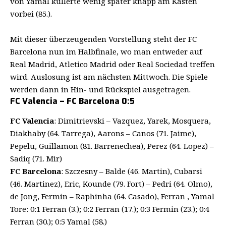
von Yamal kullerte wenig später knapp am Kasten
vorbei (85.).
Mit dieser überzeugenden Vorstellung steht der FC
Barcelona nun im Halbfinale, wo man entweder auf
Real Madrid, Atletico Madrid oder Real Sociedad treffen
wird. Auslosung ist am nächsten Mittwoch. Die Spiele
werden dann in Hin- und Rückspiel ausgetragen.
FC Valencia – FC Barcelona 0:5
FC Valencia
: Dimitrievski – Vazquez, Yarek, Mosquera,
Diakhaby (64. Tarrega), Aarons – Canos (71. Jaime),
Pepelu, Guillamon (81. Barrenechea), Perez (64. Lopez) –
Sadiq (71. Mir)
FC Barcelona
: Szczesny – Balde (46. Martin), Cubarsi
(46. Martinez), Eric, Kounde (79. Fort) – Pedri (64. Olmo),
de Jong, Fermin – Raphinha (64. Casado), Ferran , Yamal
Tore: 0:1 Ferran (3.); 0:2 Ferran (17.); 0:3 Fermin (23.); 0:4
Ferran (30.); 0:5 Yamal (58.)