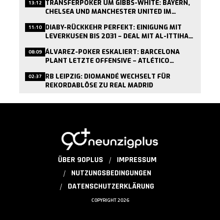
TRANSFERPOKER UM GIBBS-WHITE: BAYERN,
13:12
CHELSEA UND MANCHESTER UNITED IM
RENNEN UM FOREST-STAR
DIABY-RÜCKKEHR PERFEKT: EINIGUNG MIT
11:10
LEVERKUSEN BIS 2031 – DEAL MIT AL-ITTIHAD
AUF DER ZIELGERADEN
ÁLVAREZ-POKER ESKALIERT: BARCELONA
08:09
PLANT LETZTE OFFENSIVE – ATLÉTICO
VERWEIGERT GESPRÄCHE
RB LEIPZIG: DIOMANDÉ WECHSELT FÜR
02:37
REKORDABLÖSE ZU REAL MADRID
ÜBER 90PLUS
IMPRESSUM
NUTZUNGSBEDINGUNGEN
DATENSCHUTZERKLÄRUNG
COPYRIGHT 2026