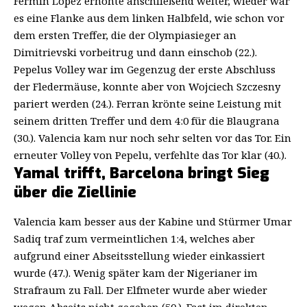
Fermin Lopez erhöhte anschließend weiter, wieder war
es eine Flanke aus dem linken Halbfeld, wie schon vor
dem ersten Treffer, die der Olympiasieger an
Dimitrievski vorbeitrug und dann einschob (22.).
Pepelus Volley war im Gegenzug der erste Abschluss
der Fledermäuse, konnte aber von Wojciech Szczesny
pariert werden (24.). Ferran krönte seine Leistung mit
seinem dritten Treffer und dem 4:0 für die Blaugrana
(30.). Valencia kam nur noch sehr selten vor das Tor. Ein
erneuter Volley von Pepelu, verfehlte das Tor klar (40.).
Yamal trifft, Barcelona bringt Sieg
über die Ziellinie
Valencia kam besser aus der Kabine und Stürmer Umar
Sadiq traf zum vermeintlichen 1:4, welches aber
aufgrund einer Abseitsstellung wieder einkassiert
wurde (47.). Wenig später kam der Nigerianer im
Strafraum zu Fall. Der Elfmeter wurde aber wieder
wegen Abseits nicht gegeben (50.). Fast im direkten