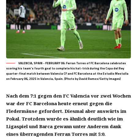
VALENCIA, SPAIN - FEBRUARY 06: Ferran Torres of FC Barcelona celebrates
scoring his team's fourth goal to complete his hat-trick during the Copa del Rey
quarter-final match between Valencia CF and FC Barcelona at the Estadio Mestalla
on February 06, 2025 in Valencia, Spain. (Photo by David Ramos/Getty Images)
Nach dem
7:1 gegen den FC Valencia
vor zwei Wochen
war der
FC Barcelona
heute erneut gegen die
Fledermäuse gefordert. Diesmal aber auswärts im
Pokal. Trotzdem wurde es ähnlich deutlich wie im
Ligaspiel und Barca gewann unter Anderem dank
eines überragenden Ferran Torres mit 5:0.