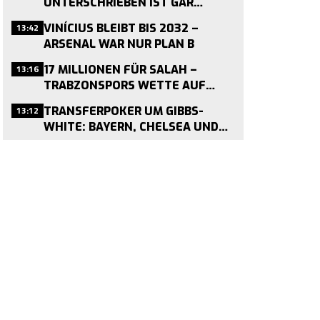
UNTERSCHRIEBEN IST GAR
NICHTS
13:42
VINÍCIUS BLEIBT BIS 2032 –
ARSENAL WAR NUR PLAN B
13:16
17 MILLIONEN FÜR SALAH –
TRABZONSPORS WETTE AUF
SICH SELBST
13:12
TRANSFERPOKER UM GIBBS-
WHITE: BAYERN, CHELSEA UND
MANCHESTER UNITED IM
RENNEN UM FOREST-STAR