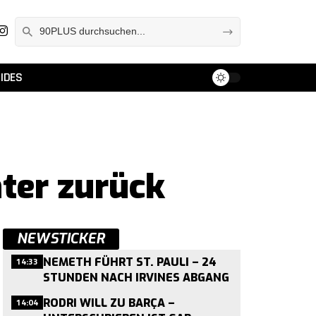
IDES
nter zurück
NEWSTICKER
14:33
NEMETH FÜHRT ST. PAULI – 24
STUNDEN NACH IRVINES ABGANG
14:04
RODRI WILL ZU BARÇA –