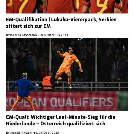
EM-Qualifikation | Lukaku-Viererpack, Serbien
zittert sich zur EM
BY
YANNICK LASSMANN
19. NOVEMBER 2023
EM-Quali: Wichtiger Last-Minute-Sieg für die
Niederlande – Österreich qualifiziert sich
BY
JANNEK RINGEN
16. OKTOBER 2023