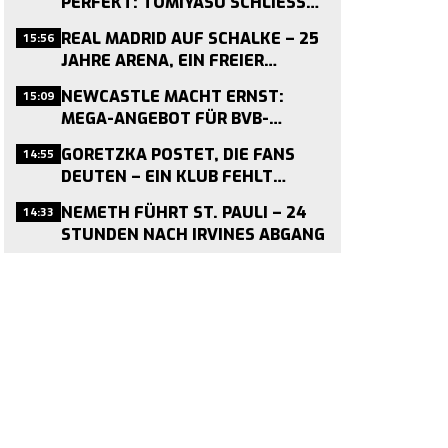
PERFEKT: TOMIYASU SCHLIESST S
ICH CRYSTAL PALACE AN
15:56
REAL MADRID AUF SCHALKE – 25
JAHRE ARENA, EIN FREIER
TERMIN
15:09
NEWCASTLE MACHT ERNST:
MEGA-ANGEBOT FÜR BVB-
MITTELFELDMOTOR NMECHA IM
14:55
GORETZKA POSTET, DIE FANS
ANFLUG
DEUTEN – EIN KLUB FEHLT
WEITER
14:33
NEMETH FÜHRT ST. PAULI – 24
STUNDEN NACH IRVINES ABGANG