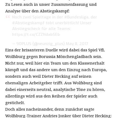
Zu Lesen auch in unser Zusammenfassung und
Analyse über den Abstiegskampf:
Noch zwei Spieltage in der
#Bundesliga
, der
#Abstiegskampf
tobt unerbittlich! Unser
Abstiegscheck für alle Teams:
https://t.co/CZZNdabSEb
— 90PLUS (@neunzig_plus)
May 8, 2017
Eins der brisanteren Duelle wird dabei das Spiel VfL
Wolfsburg gegen Borussia Mönchengladbach sein.
Nicht nur, weil hier ein Team um den Klassenerhalt
kämpft und das andere um den Einzug nach Europa,
sondern auch weil Dieter Hecking auf seinen
ehemaligen Arbeitgeber trifft. Aus Wolfsburg sind
dabei einerseits neutral, analytische Töne zu hören,
allerdings wird aus den Reihen der Spieler auch
gestichelt.
Doch alles nacheinander, denn zunächst sagte
Wolfsburg-Trainer Andries Jonker über Dieter Hecking: