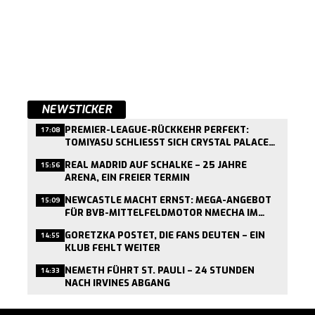
NEWSTICKER
PREMIER-LEAGUE-RÜCKKEHR PERFEKT:
17:08
TOMIYASU SCHLIESST SICH CRYSTAL PALACE A
N
REAL MADRID AUF SCHALKE – 25 JAHRE
15:56
ARENA, EIN FREIER TERMIN
NEWCASTLE MACHT ERNST: MEGA-ANGEBOT
15:09
FÜR BVB-MITTELFELDMOTOR NMECHA IM
ANFLUG
GORETZKA POSTET, DIE FANS DEUTEN – EIN
14:55
KLUB FEHLT WEITER
NEMETH FÜHRT ST. PAULI – 24 STUNDEN
14:33
NACH IRVINES ABGANG