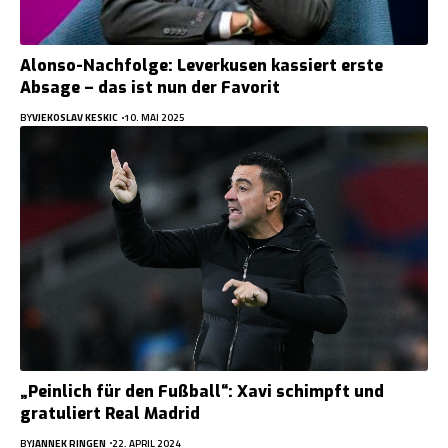
Alonso-Nachfolge: Leverkusen kassiert erste
Absage – das ist nun der Favorit
BY
VJEKOSLAV KESKIC
10. MAI 2025
„Peinlich für den Fußball“: Xavi schimpft und
gratuliert Real Madrid
BY
JANNEK RINGEN
22. APRIL 2024