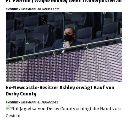
FC Everton | Wayne Rooney lehnt Trainerposten ab
BY
YANNICK LASSMANN
28. JANUAR 2022
Ex-Newcastle-Besitzer Ashley erwägt Kauf von
Derby County
BY
YANNICK LASSMANN
8. JANUAR 2022